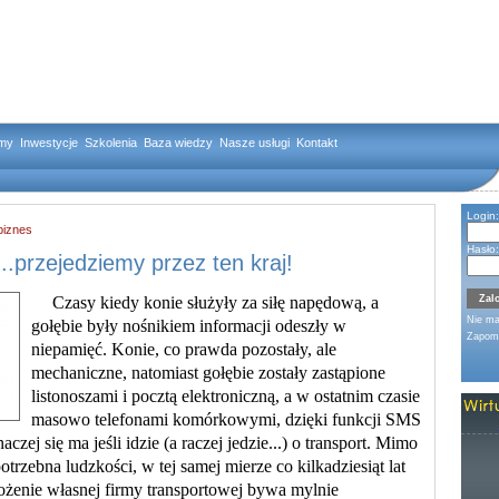
rmy
Inwestycje
Szkolenia
Baza wiedzy
Nasze usługi
Kontakt
Login:
biznes
Hasło:
...przejedziemy przez ten kraj!
Czasy kiedy konie służyły za siłę napędową, a
Nie m
gołębie były nośnikiem informacji odeszły w
Zapomn
niepamięć. Konie, co prawda pozostały, ale
mechaniczne, natomiast gołębie zostały zastąpione
listonoszami i pocztą elektroniczną, a w ostatnim czasie
masowo telefonami komórkowymi, dzięki funkcji SMS
naczej się ma jeśli idzie (a raczej jedzie...) o transport. Mimo
potrzebna ludzkości, w tej samej mierze co kilkadziesiąt lat
ożenie własnej firmy transportowej bywa mylnie