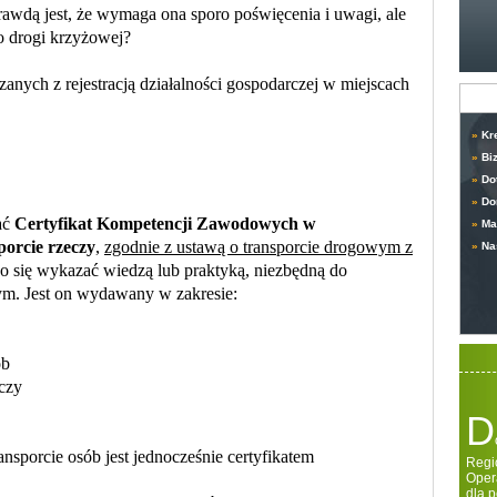
awdą jest, że wymaga ona sporo poświęcenia i uwagi, ale
o drogi krzyżowej?
zanych z rejestracją działalności gospodarczej w miejscach
»
Kr
»
Bi
»
Do
»
Do
ać
Certyfikat Kompetencji Zawodowych w
»
Ma
orcie rzeczy
,
zgodnie z ustawą o transporcie drogowym z
»
Na
o się wykazać wiedzą lub praktyką, niezbędną do
m. Jest on wydawany w zakresie:
ób
czy
D
porcie osób jest jednocześnie certyfikatem
Regi
Oper
dla 