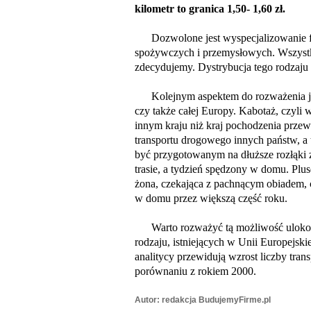
kilometr to granica 1,50- 1,60 zł.
Dozwolone jest wyspecjalizowanie fi
spożywczych i przemysłowych. Wszystk
zdecydujemy. Dystrybucja tego rodzaju 
Kolejnym aspektem do rozważenia jest
czy także całej Europy. Kabotaż, cz
innym kraju niż kraj pochodzenia przew
transportu drogowego innych państw, a 
być przygotowanym na dłuższe rozłąki z
trasie, a tydzień spędzony w domu. Pl
żona, czekająca z pachnącym obiadem,
w domu przez większą część roku.
Warto rozważyć tą możliwość ulokowan
rodzaju, istniejących w Unii Europejski
analitycy przewidują wzrost liczby tr
porównaniu z rokiem 2000.
Autor: redakcja BudujemyFirme.pl