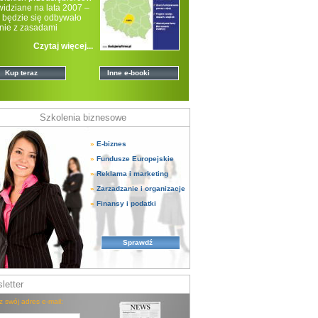
widziane na lata 2007 –
 będzie się odbywało
nie z zasadami
onalnej po
Czytaj więcej...
Kup teraz
Inne e-booki
Szkolenia biznesowe
»
E-biznes
»
Fundusze Europejskie
»
Reklama i marketing
»
Zarzadzanie i organizacje
»
Finansy i podatki
Sprawdź
letter
z swój adres e-mail: