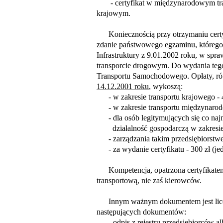
- certyfikat w międzynarodowym trans
krajowym.
Koniecznością przy otrzymaniu certyfi
zdanie państwowego egzaminu, którego 
Infrastruktury z 9.01.2002 roku, w sp
transporcie drogowym. Do wydania tego
Transportu Samochodowego. Opłaty, r
14.12.2001 roku
, wykoszą:
- w zakresie transportu krajowego - 
- w zakresie transportu międzynarod
-
dla osób legitymujących się co naj
działalność gospodarczą w zakresie 
- zarządzania takim przedsiębiorstwe
- za wydanie certyfikatu - 300 zł (je
Kompetencja, opatrzona certyfikatem
transportową, nie zaś kierowców.
Innym ważnym dokumentem jest licenc
następujących dokumentów:
- odpis z rejestru przedsiębiorców alb