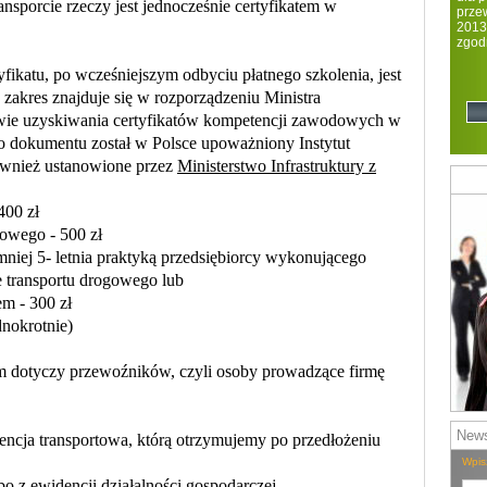
porcie rzeczy jest jednocześnie certyfikatem w
prze
2013
zgod
regi
katu, po wcześniejszym odbyciu płatnego szkolenia, jest
zakres znajduje się w rozporządzeniu Ministra
rawie uzyskiwania certyfikatów kompetencji zawodowych w
 dokumentu został w Polsce upoważniony Instytut
ównież ustanowione przez
Ministerstwo Infrastruktury z
400 zł
owego - 500 zł
mniej 5- letnia praktyką przedsiębiorcy wykonującego
transportu drogowego lub
m - 300 zł
dnokrotnie)
 dotyczy przewoźników, czyli osoby prowadzące firmę
News
ja transportowa, którą otrzymujemy po przedłożeniu
Wpis
o z ewidencji działalności gospodarczej