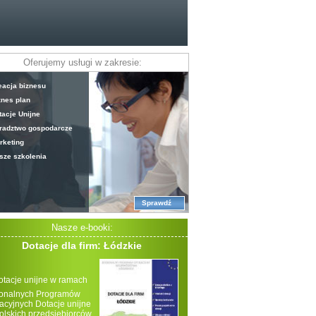
Oferujemy usługi w zakresie:
eacja biznesu
znes plan
tacje Unijne
radztwo gospodarcze
rketing
sze szkolenia
Sprawdź
Nasze e-booki:
Dotacje dla firm: Łódzkie
otacje unijne w ramach
onalnych Programów
acyjnych Dotacje unijne
polskich przedsiębiorców