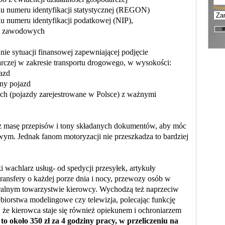
Firm
 numeru identyfikacji statystycznej (REGON)
 numeru identyfikacji podatkowej (NIP),
ji zawodowych
ie sytuacji finansowej zapewniającej podjęcie
zej w zakresie transportu drogowego, w wysokości:
azd
y pojazd
h (pojazdy zarejestrowane w Polsce) z ważnymi
 masę przepisów i tony składanych dokumentów, aby móc
ym. Jednak fanom motoryzacji nie przeszkadza to bardziej
wachlarz usług- od spedycji przesyłek, artykuły
ansfery o każdej porze dnia i nocy, przewozy osób w
turalnym towarzystwie kierowcy. Wychodzą też naprzeciw
ębiorstwa modelingowe czy telewizja, polecając funkcję
 że kierowca staje się również opiekunem i ochroniarzem
o około 350 zł za 4 godziny pracy, w przeliczeniu na