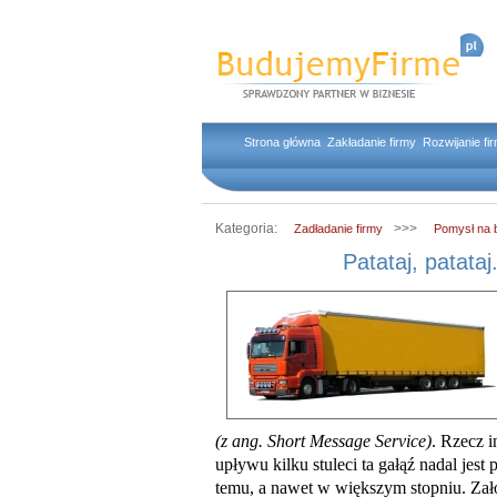
Strona główna
Zakładanie firmy
Rozwijanie fi
Kategoria:
>>>
Zadładanie firmy
Pomysł na 
Patataj, patataj
(z ang. Short Message Service)
. Rzecz i
upływu kilku stuleci ta gałąź nadal jest 
temu, a nawet w większym stopniu. Zał