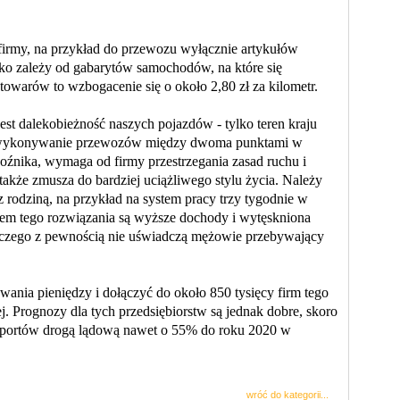
rmy, na przykład do przewozu wyłącznie artykułów
o zależy od gabarytów samochodów, na które się
towarów to wzbogacenie się o około 2,80 zł za kilometr.
 dalekobieżność naszych pojazdów - tylko teren kraju
yli wykonywanie przewozów między dwoma punktami w
oźnika, wymaga od firmy przestrzegania zasad ruchu i
także zmusza do bardziej uciążliwego stylu życia. Należy
 rodziną, na przykład na system pracy trzy tygodnie w
usem tego rozwiązania są wyższe dochody i wytęskniona
 czego z pewnością nie uświadczą mężowie przebywający
ia pieniędzy i dołączyć do około 850 tysięcy firm tego
ej. Prognozy dla tych przedsiębiorstw są jednak dobre, skoro
ansportów drogą lądową nawet o 55% do roku 2020 w
wróć do kategorii...