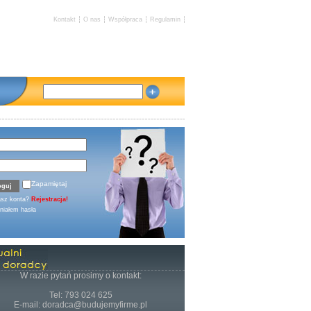
Kontakt
O nas
Współpraca
Regulamin
Zapamiętaj
asz konta?
Rejestracja!
iałem hasła
W razie pytań prosimy o kontakt:
Tel: 793 024 625
E-mail: doradca@budujemyfirme.pl