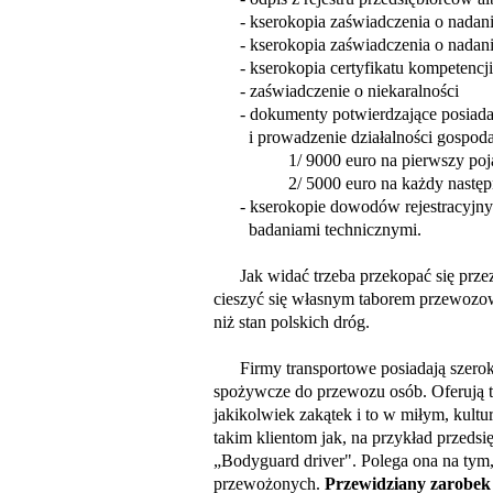
- kserokopia zaświadczenia o nadaniu
- kserokopia zaświadczenia o nadaniu
- kserokopia certyfikatu kompetenc
- zaświadczenie o niekaralności
-
dokumenty potwierdzające posiadan
i prowadzenie działalności gospodarc
1/
9000 euro na pierwszy poj
2/ 5000 euro na każdy następn
- kserokopie dowodów rejestracyjnyc
badaniami technicznymi.
Jak widać trzeba przekopać się przez
cieszyć się własnym taborem przewozow
niż stan polskich dróg.
Firmy transportowe posiadają szeroki 
spożywcze do przewozu osób. Oferują tr
jakikolwiek zakątek i to w miłym, kul
takim klientom jak, na przykład przedsi
„Bodyguard driver". Polega ona na tym,
przewożonych.
Przewidziany zarobek t