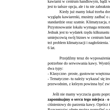
kawiarni w centrum handlowym, bądź w
jest to tańsze opcja, ale i tu nie zabrak
Kiedy już mamy lokal trzeba dostos
wyglądu kawiarenki, musimy zadbać o za
standardzie oraz szatnie. Klimatyzacja,
Przystosowanie lokalu wymaga remontu,
Jednak jest to wydatek rzędu kilkunastu
umiejscowią swój biznes w centrum hand
też problem klimatyzacji i nagłośnien
6 lat.
Przejdźmy teraz do wyposażenia, czyl
potrzebne do serwowania kawy. Wystrój
dwa typy:
- Klasyczne- proste, gustowne wnętrzna
- Tematyczne- tu należy wykazać się inw
przewodnim, z którym powinna być zw
Jeśli nie mamy wyczucia gustu popro
zapominajmy o sercu tego miejsca - o
ciśnieniowy do parzenia kawy. Oprócz t
Rozszerzając ofertę można pomyśleć o 