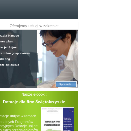
Oferujemy usługi w zakresie:
eacja biznesu
znes plan
tacje Unijne
radztwo gospodarcze
rketing
sze szkolenia
Sprawdź
Nasze e-booki:
Dotacje dla firm Świętokrzyskie
otacje unijne w ramach
onalnych Programów
acyjnych Dotacje unijne
polskich przedsiębiorców