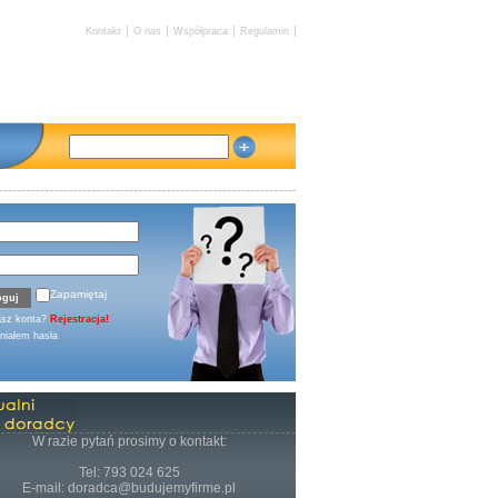
Kontakt
O nas
Współpraca
Regulamin
Zapamiętaj
asz konta?
Rejestracja!
iałem hasła
W razie pytań prosimy o kontakt:
Tel: 793 024 625
E-mail: doradca@budujemyfirme.pl