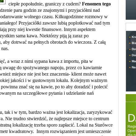
ciepłe popołudnie, graniczy z cudem?
Fenomen tego
dzenie paru godzin ze znajomymi i przyjaciółmi nad
ospodarowanie wolnego czasu. Kilkugodzinne rozmowy w
niałego! Przyjaciółki zawsze lubią poplotkować nad tym
ją przy niej kwestie finansowe. Innym aspektem
szystkim sama kawa. Niektórzy piją ją zaraz po
»
Kr
u, aby dotrwać na pełnych obrotach do wieczora. Z całą
»
Bi
 nas.
»
Do
»
Do
 wraz z nimi sypana kawa z importu, pita w
»
Ma
ą uwagę do spożywanego napoju, przez co kawiarnie
»
Na
nież miejsce nie jest bez znaczenia- klient może nawet
ysokiej jakości i w gustownym lokalu. Kolejnym ważnym
 powinna znać się na kawie, po to aby doradzić i polecić
owanym na szczegółowe pytania i udzielanie nań
k i w tym, bardzo ważna jest lokalizacja, zaryzykować
D
. Nie trudno stwierdzić, że najlepsze miejsce to centrum
ntratną lokalizację trzeba sporo zapłacić. Lokal na Starówce
Regi
a metr kwadratowy. Innym rozwiązaniem jest umieszczenie
Oper
dla 