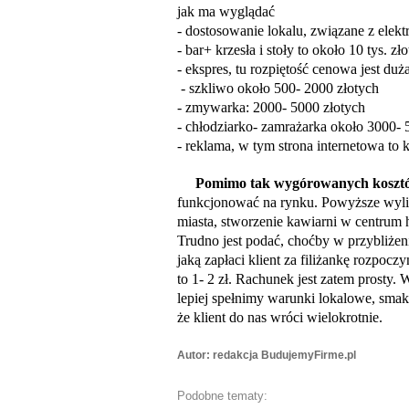
jak ma wyglądać
- dostosowanie lokalu, związane z elekt
- bar+ krzesła i stoły to około 10 tys. zł
- ekspres, tu rozpiętość cenowa jest duż
- szkliwo około 500- 2000 złotych
- zmywarka: 2000- 5000 złotych
- chłodziarko- zamrażarka około 3000- 
- reklama, w tym strona internetowa to k
Pomimo tak wygórowanych koszt
funkcjonować na rynku. Powyższe wyli
miasta, stworzenie kawiarni w centrum h
Trudno jest podać, choćby w przybliżeni
jaką zapłaci klient za filiżankę rozpocz
to 1- 2 zł. Rachunek jest zatem prosty. 
lepiej spełnimy warunki lokalowe, sm
że klient do nas wróci wielokrotnie.
Autor: redakcja BudujemyFirme.pl
Podobne tematy: