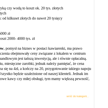
ryką czy wodą to koszt ok. 20 tys. złotych
otych
a: od kilkuset złotych do nawet 20 tysięcy
5000 zł
oszt 2000- 4000 tys. zł
ów
, pomysł na biznes w postaci kawiarenki, ma prawo
czenia obejmowały ceny związane z lokalem w centrum
andlowym jest tańszą inwestycją, ale i równie opłacalną.
u, miesięczne zarobki, jednak należy pamiętać, że cena
yna się na 4zł, a kończy na 20, przygotowanie takiego napoju
Wszystko będzie uzależnione od naszej klienteli. Jednak im
akowe kawy czy miłej obsługi, tym mamy większą pewność,
wróć do kategorii...