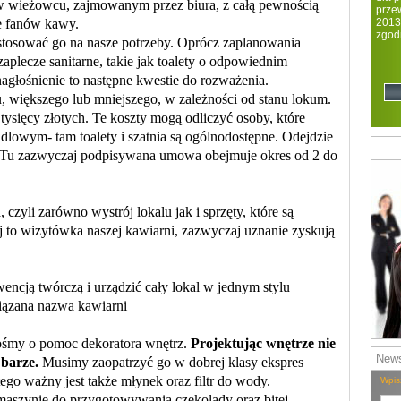
 wieżowcu, zajmowanym przez biura, z całą pewnością
prze
nie fanów kawy.
2013
zgod
ować go na nasze potrzeby. Oprócz zaplanowania
regi
plecze sanitarne, takie jak toalety o odpowiednim
 nagłośnienie to następne kwestie do rozważenia.
 większego lub mniejszego, w zależności od stanu lokum.
 tysięcy złotych. Te koszty mogą odliczyć osoby, które
lowym- tam toalety i szatnia są ogólnodostępne. Odejdzie
ia. Tu zazwyczaj podpisywana umowa obejmuje okres od 2 do
i zarówno wystrój lokalu jak i sprzęty, które są
 to wizytówka naszej kawiarni, zazwyczaj uznanie zyskują
encją twórczą i urządzić cały lokal w jednym stylu
iązana nazwa kawiarni
śmy o pomoc dekoratora wnętrz.
Projektując wnętrze nie
News
 barze.
Musimy zaopatrzyć go w dobrej klasy ekspres
ego ważny jest także młynek oraz filtr do wody.
Wpis
maszynie do przygotowywania czekolady oraz bitej