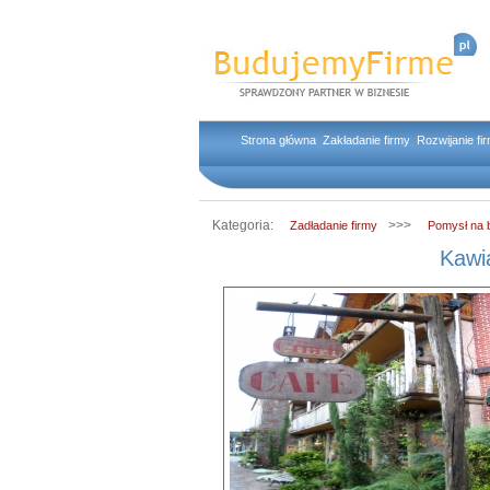
Strona główna
Zakładanie firmy
Rozwijanie fi
Kategoria:
>>>
Zadładanie firmy
Pomysł na 
Kawia