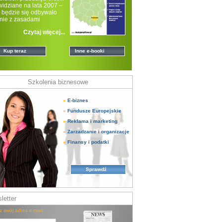
widziane na lata 2007 –
 będzie się odbywało
nie z zasadami
onalnej po
Czytaj więcej...
Kup teraz
Inne e-booki
Szkolenia biznesowe
»
E-biznes
»
Fundusze Europejskie
»
Reklama i marketing
»
Zarzadzanie i organizacje
»
Finansy i podatki
Sprawdź
letter
z swój adres e-mail: