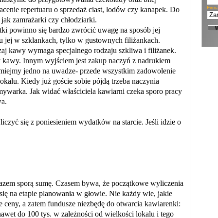
Firm
enie repertuaru o sprzedaż ciast, lodów czy kanapek. Do
e jak zamrażarki czy chłodziarki.
ki powinno się bardzo zwrócić uwagę na sposób jej
ej w szklankach, tylko w gustownych filiżankach.
aj kawy wymaga specjalnego rodzaju szkliwa i filiżanek.
cy kawy. Innym wyjściem jest zakup naczyń z nadrukiem
 miejmy jedno na uwadze- przede wszystkim zadowolenie
lokalu. Kiedy już goście sobie pójdą trzeba naczynia
ywarka. Jak widać właściciela kawiarni czeka sporo pracy
wa.
iczyć się z poniesieniem wydatków na starcie. Jeśli idzie o
razem sporą sumę. Czasem bywa, że początkowe wyliczenia
się na etapie planowania w głowie. Nie każdy wie, jakie
 ceny, a zatem fundusze niezbędę do otwarcia kawiarenki:
 nawet do 100 tys. w zależności od wielkości lokalu i tego