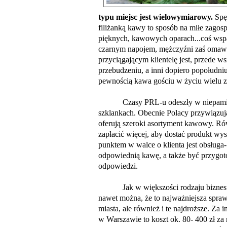
typu miejsc jest wielowymiarowy.
Spę
filiżanką kawy to sposób na miłe zag
pięknych, kawowych oparach...coś wspa
czarnym napojem, mężczyźni zaś omawia
przyciągającym klientelę jest, przede w
przebudzeniu, a inni dopiero popołudni
pewnością kawa gościu w życiu wielu z
Czasy PRL-u odeszły w niepamięć, a
szklankach. Obecnie Polacy przywiązuj
oferują szeroki asortyment kawowy. Rów
zapłacić więcej, aby dostać produkt w
punktem w walce o klienta jest obsługa-
odpowiednią kawę, a także być przygot
odpowiedzi.
Jak w większości rodzaju biznesu, ta
nawet można, że to najważniejsza sprawa
miasta, ale również i te najdroższe. Za i
w Warszawie to koszt ok. 80- 400 zł z