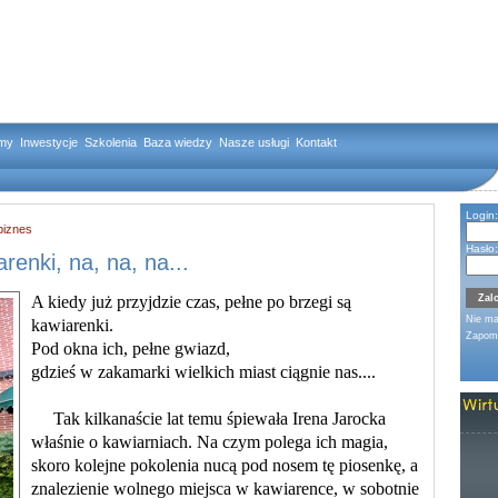
rmy
Inwestycje
Szkolenia
Baza wiedzy
Nasze usługi
Kontakt
Login:
biznes
Hasło:
renki, na, na, na...
A kiedy już przyjdzie czas, pełne po brzegi są
Nie m
kawiarenki.
Zapomn
Pod okna ich, pełne gwiazd,
gdzieś w zakamarki wielkich miast ciągnie nas....
Tak kilkanaście lat temu śpiewała Irena Jarocka
właśnie o kawiarniach. Na czym polega ich magia,
skoro kolejne pokolenia nucą pod nosem tę piosenkę, a
znalezienie wolnego miejsca w kawiarence, w sobotnie